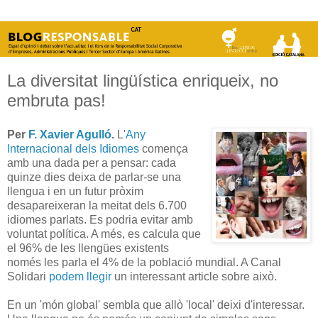
La diversitat lingüística enriqueix, no
embruta pas!
Per
F. Xavier Agulló
.
L'
Any
Internacional dels Idiomes
comença
amb una dada per a pensar: cada
quinze dies deixa de parlar-se una
llengua i en un futur pròxim
desapareixeran la meitat dels 6.700
idiomes parlats. Es podria evitar amb
voluntat política. A més, es calcula que
el 96% de les llengües existents
només les parla el 4% de la població mundial. A Canal
Solidari
podem llegir
un interessant article sobre això.
En un 'món global' sembla que allò 'local' deixi d'interessar.