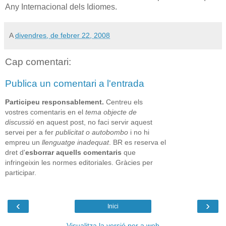
Any Internacional dels Idiomes.
A
divendres, de febrer 22, 2008
Cap comentari:
Publica un comentari a l'entrada
Participeu responsablement.
Centreu els
vostres comentaris en el
tema objecte de
discussió
en aquest post, no faci servir aquest
servei per a fer
publicitat o autobombo
i no hi
empreu un
llenguatge inadequat
. BR es reserva el
dret d'
esborrar aquells comentaris
que
infringeixin les normes editoriales. Gràcies per
participar.
‹
›
Inici
Visualitza la versió per a web