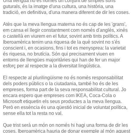
Una llengua no és només un conjunt de simples sons
guturals, és la imatge d'una cultura, una història, una
tradició, en definitiva, d'una manera diferent de dir les coses.
Atès que la meva llengua materna no és cap de les 'grans',
em cansa el llegir constantment com només d'anglès, xinès
o castellà en viurem en el futur, sovint amb tints polítics. A
Iberoamèrica tenim una riquesa de la què sovint no s'és
conscient i, en ocasions, fins i tot es menysprea: la varietat
és riquesa, no brutícia. Són qui precisament viuen en
entorns de llengües majoritàries qui han de fer un major
esforç per al respecte a la diversitat lingüística.
El respecte al plurilingüisme no és només responsabilitat
dels poders públics o la ciutadania, també ho és de les
empreses, forma part de la seva responsabilitat cultural. Jo
encara espero que empreses com IKEA, Coca-Cola o
Microsoft etiquetin els seus productes a la meva llengua.
Però en essència és una qüestió inicial de voluntat política,
sense ella tot la resta no val.
Que trist serà un món on només hi hagi una forma de dir les
coses. Iberoamèrica hauria de donar exemple al món aquest