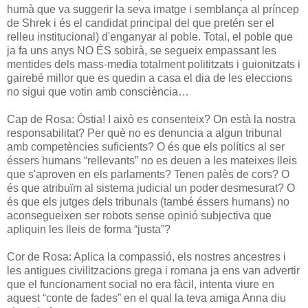
humà que va suggerir la seva imatge i semblança al príncep
de Shrek i és el candidat principal del que pretén ser el
relleu institucional) d'enganyar al poble. Total, el poble que
ja fa uns anys NO ÉS sobirà, se segueix empassant les
mentides dels mass-media totalment polititzats i guionitzats i
gairebé millor que es quedin a casa el dia de les eleccions
no sigui que votin amb consciència…
Cap de Rosa: Òstia! I això es consenteix? On està la nostra
responsabilitat? Per què no es denuncia a algun tribunal
amb competències suficients? O és que els polítics al ser
éssers humans “rellevants” no es deuen a les mateixes lleis
que s'aproven en els parlaments? Tenen palès de cors? O
és que atribuïm al sistema judicial un poder desmesurat? O
és que els jutges dels tribunals (també éssers humans) no
aconsegueixen ser robots sense opinió subjectiva que
apliquin les lleis de forma “justa”?
Cor de Rosa: Aplica la compassió, els nostres ancestres i
les antigues civilitzacions grega i romana ja ens van advertir
que el funcionament social no era fàcil, intenta viure en
aquest “conte de fades” en el qual la teva amiga Anna diu