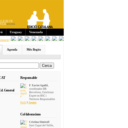
Sub
scri
pcio
ns:
rú
Uruguay
Venezuela
ontacte
|
|
|
|
|
|
|
|
Agenda
Més llegits
 CAT
Responsable
F. Xavier Agulló
,
coordinador BR
d. General
Barcelona, Catalunya
Expert en RSC i
Territoris Responsables
Perfil
I
Apunts
Col·laboracions
Cristina Almirall
Sant Cugat del Vallès,