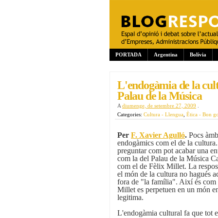
PORTADA
Argentina
Bolívia
L'endogàmia de la cult
Palau de la Música
A
diumenge, de setembre 27, 2009
.
Categories:
Cultura - Llengua
,
Ètica - Bon g
Per
F. Xavier Agulló
.
Pocs àmbit
endogàmics com el de la cultura.
preguntar com pot acabar una ent
com la del Palau de la Música C
com el de Fèlix Millet. La respos
el món de la cultura no hagués a
fora de "la família". Així és co
Millet es perpetuen en un món e
legitima.
L'endogàmia cultural fa que tot es