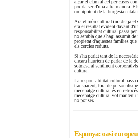
alçar el clam al cel per casos com
podria ser d'una altra manera. El
omnipotent de la burgesia catala
Ara el món cultural (no dic ja el
era el resultat evident davant d'u
responsabilitat cultural passa per
no sembla que s'hagi assumit de m
propietat d'aquestes famílies qu
els cercles reduïts.
Si s'ha parlat tant de la necessàr
encara hauríem de parlar de la de
sotmesa al sentiment corporativis
cultura.
La responsabilitat cultural passa d
transparent, fora de personalis
mecenatge cultural és en retrocés
mecenatge cultural vol mantenir pe
no pot ser.
Espanya: oasi europeu 