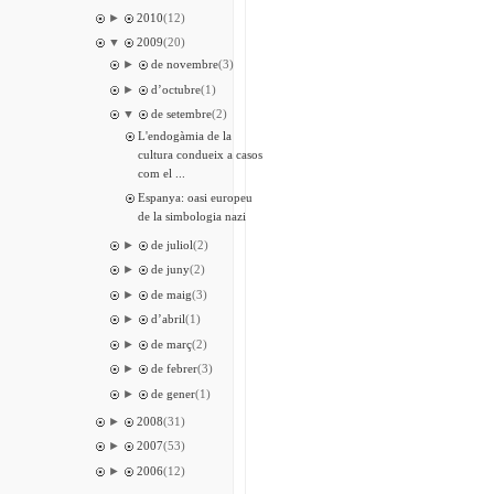
►
2010
(12)
▼
2009
(20)
►
de novembre
(3)
►
d’octubre
(1)
▼
de setembre
(2)
L'endogàmia de la
cultura condueix a casos
com el ...
Espanya: oasi europeu
de la simbologia nazi
►
de juliol
(2)
►
de juny
(2)
►
de maig
(3)
►
d’abril
(1)
►
de març
(2)
►
de febrer
(3)
►
de gener
(1)
►
2008
(31)
►
2007
(53)
►
2006
(12)