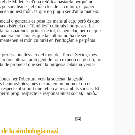
 el de Millet, és d'una retòrica bastarda perquè no
s personalismes, el món clos de la cultura, el paper
na en aquest món, fa que no pugui ser d'altra manera.
 social o general) es posa les mans al cap, però és que
na existència de "famílies" culturals i burgeses. La
 la transparència primer de tot, és ben clar, però el que
anera tan clara és que la cultura no ha de ser
e mantenen el món cultural en l'endogàmia perpètua i
ia professionalització del món del Tercer Sector, més
l món cultural, amb gent de fora experta en gestió, no
ta de propietat que sent la burgesia catalana vers la
oncs per l'obertura vers la societat, la gestió
mes i endogàmies, més encara en un moment on el
 respecte al suport que reben altres àmbits socials. El
rfil propi respecte la responsabilitat social, i això...
de la simbologia nazi