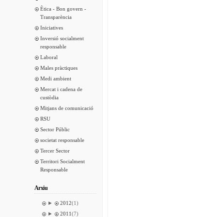
Ètica - Bon govern -
Transparència
Iniciatives
Inversió socialment
responsable
Laboral
Males pràctiques
Medi ambient
Mercat i cadena de
custòdia
Mitjans de comunicació
RSU
Sector Públic
societat responsable
Tercer Sector
Territori Socialment
Responsable
Arxiu
►
2012
(1)
►
2011
(7)