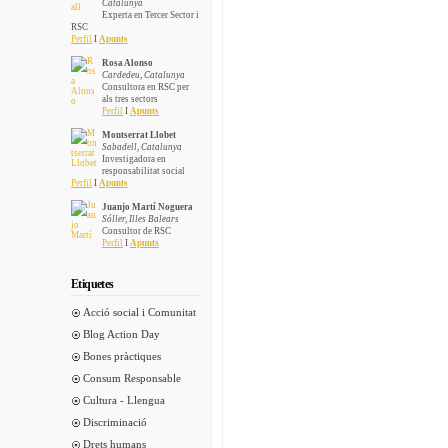
Catalunya
Experta en Tercer Sector i
RSC
Perfil
I
Apunts
Rosa Alonso
Cardedeu, Catalunya
Consultora en RSC per
als tres sectors
Perfil
I
Apunts
Montserrat Llobet
Sabadell, Catalunya
Investigadora en
responsabilitat social
Perfil
I
Apunts
Juanjo Martí Noguera
Sóller, Illes Balears
Consultor de RSC
Perfil
I
Apunts
Etiquetes
Acció social i Comunitat
Blog Action Day
Bones pràctiques
Consum Responsable
Cultura - Llengua
Discriminació
Drets humans