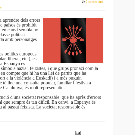
0 comentaris
le
 aprendre dels errors
de països és prohibit
a en canvi sembla no
lasse política
ada amb personatges
ps polítics europeus
ar, liberal, etc.), es
a Espanya es
 símbols nazis i feixistes, i que grups pronazi com la
 en compte que hi ha una llei de partits que ha
port a la violència a Euskadi) i a més puguin
 té lloc una consulta popular, familiar i festiva a
 Catalunya, és molt representatiu.
ució d'una societat responsable, que ha après d'errors
ial que sempre és tan difícil. En canvi, a Espanya és
a al passat feixista. La societat responsable és