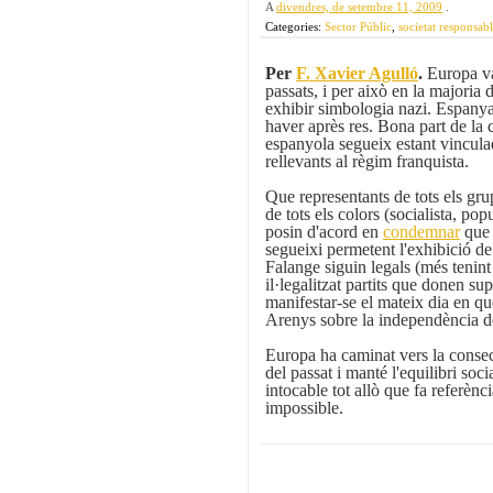
A
divendres, de setembre 11, 2009
.
Categories:
Sector Públic
,
societat responsab
Per
F. Xavier Agulló
.
Europa va
passats, i per això en la majoria 
exhibir simbologia nazi. Espany
haver après res. Bona part de la c
espanyola segueix estant vincul
rellevants al règim franquista.
Que representants de tots els gru
de tots els colors (socialista, popul
posin d'acord en
condemnar
que 
segueixi permetent l'exhibició de
Falange siguin legals (més tenint
il·legalitzat partits que donen su
manifestar-se el mateix dia en què
Arenys sobre la independència de
Europa ha caminat vers la consec
del passat i manté l'equilibri soc
intocable tot allò que fa referènci
impossible.