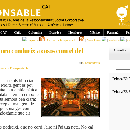
CAT
Chile
Colombia
Ecuador
Honduras
México
Panamà
Pe
|
|
Apunts
|
Comentaris aquesta Ed.
|
Newsletter
|
Preferits
|
C
ura condueix a casos com el del
Actualitat
0 comentaris
overn - Transparència
Debat a BR
s socials hi ha tan
 Molta gent es pot
itat tan emblemàtica
Debat a BR E
atalana en un embolic
ta sembla ben clara:
cceptat mai gent de
m personatges com
ndogàmic que els
 podreixi, que no corri l'aire ni l'aigua neta. No cal