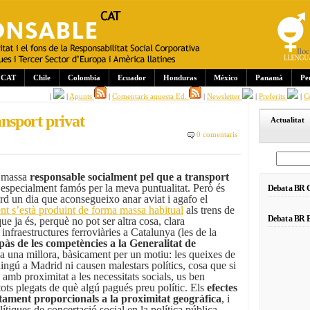
CAT
Chile
Colombia
Ecuador
Honduras
México
Panamà
Pe
|
|
Apunts
|
Comentaris aquesta Ed.
|
Newsletter
|
Preferits
|
C
ansport privat
Actualitat
0 comentaris
c massa
responsable socialment pel que a transport
 especialment famós per la meva puntualitat. Però és
Debat a BR
rd un dia que aconsegueixo anar aviat i agafo el
nt s’està produint de forma massa habitual
als trens de
Debat a BR E
e ja és, perquè no pot ser altra cosa, clara
infraestructures ferroviàries a Catalunya (les de la
pàs de les competències a la Generalitat de
a una millora, bàsicament per un motiu: les queixes de
ningú a Madrid ni causen malestars polítics, cosa que si
 amb proximitat a les necessitats socials, us ben
ots plegats de què algú pagués preu polític. Els
efectes
ctament proporcionals a la proximitat geogràfica
, i
ítiques de concertació social en la política pública