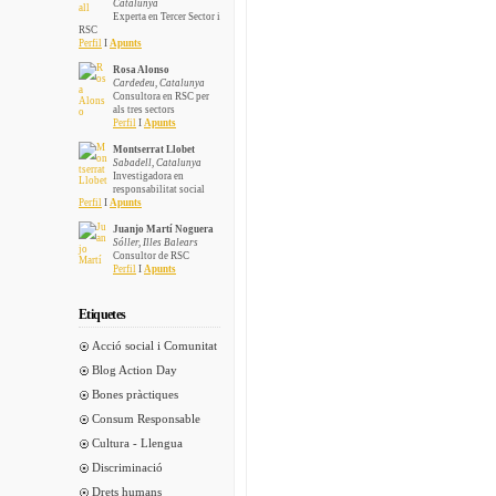
Catalunya
Experta en Tercer Sector i
RSC
Perfil
I
Apunts
Rosa Alonso
Cardedeu, Catalunya
Consultora en RSC per
als tres sectors
Perfil
I
Apunts
Montserrat Llobet
Sabadell, Catalunya
Investigadora en
responsabilitat social
Perfil
I
Apunts
Juanjo Martí Noguera
Sóller, Illes Balears
Consultor de RSC
Perfil
I
Apunts
Etiquetes
Acció social i Comunitat
Blog Action Day
Bones pràctiques
Consum Responsable
Cultura - Llengua
Discriminació
Drets humans