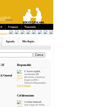
Sub
scri
pcio
ns:
rú
Uruguay
Venezuela
ontacte
|
|
|
|
|
|
|
|
Agenda
Més llegits
 CAT
Responsable
F. Xavier Agulló
,
coordinador BR
d. General
Barcelona, Catalunya
Expert en RSC i
Territoris Responsables
Perfil
I
Apunts
Col·laboracions
Cristina Almirall
Sant Cugat del Vallès,