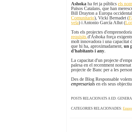
Ashoka
ha fet ja públics
els nom
Països Catalans, que han merescu
Bill Drayton a Europa occidenta
Comunitario
), Vicki Bernadet (
F
vela
) i Antonio García Allut (
Lon
Tots els projectes d'emprenedori
requisits
d'Ashoka força exigents
molt innovadora i una capacitat 
que hi ha, aproximadament,
un p
d'habitants i any
.
La capacitat d'un projecte d'emp
palesa en el recentment nomena
projecte de Banc per a les perso
Des de Blog Responsable volem fel
empresarials
en els seus objectiu
POSTS RELACIONATS A ED. GENERA
CATEGORIES RELACIONADES:
Empren