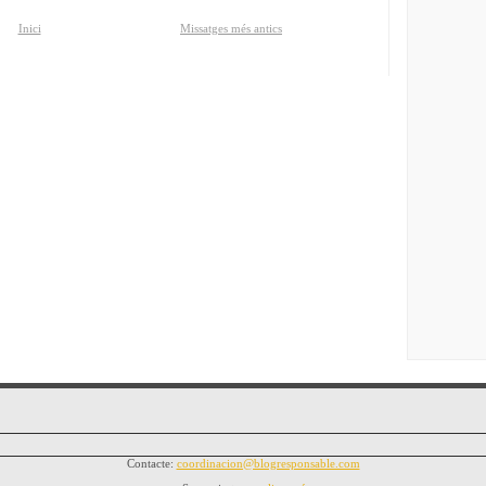
Inici
Missatges més antics
Contacte:
coordinacion@blogresponsable.com