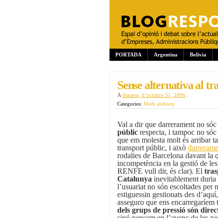
PORTADA
Argentina
Bolívia
Sense alternativa al tr
A
dimarts, d’octubre 31, 2006
.
Categories:
Medi ambient
Val a dir que darrerament no só
públic
respecta, i tampoc no sóc
que em molesta molt és arribar ta
transport públic, i això
darrerame
rodalies de Barcelona davant la qu
incompetència en la gestió de les 
RENFE vull dir, és clar). El
tras
Catalunya
inevitablement duria 
l’usuariat no són escoltades per 
estiguessin gestionats des d’aquí,
asseguro que ens encarregaríem t
dels grups de pressió són dire
sinó pensem en l’avenç de les pol