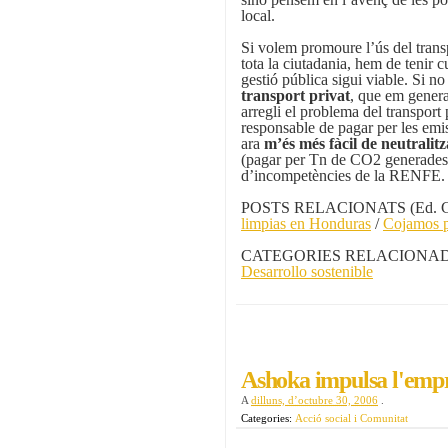
local.
Si volem promoure l’ús del transp
tota la ciutadania, hem de tenir c
gestió pública sigui viable. Si no
transport privat
, que em genera
arregli el problema del transport
responsable de pagar per les em
ara
m’és més fàcil de neutralitz
(pagar per Tn de CO2 generades a
d’incompetències de la RENFE.
POSTS RELACIONATS (Ed. Ge
limpias en Honduras
/
Cojamos p
CATEGORIES RELACIONADES
Desarrollo sostenible
Ashoka impulsa l'empre
A
dilluns, d’octubre 30, 2006
.
Categories:
Acció social i Comunitat