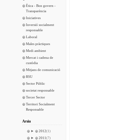
Ètica - Bon govern -
Transparència
Iniciatives
Inversió socialment
responsable
Laboral
Males pràctiques
Medi ambient
Mercat i cadena de
custòdia
Mitjans de comunicació
RSU
Sector Públic
societat responsable
Tercer Sector
Territori Socialment
Responsable
Arxiu
►
2012
(1)
►
2011
(7)