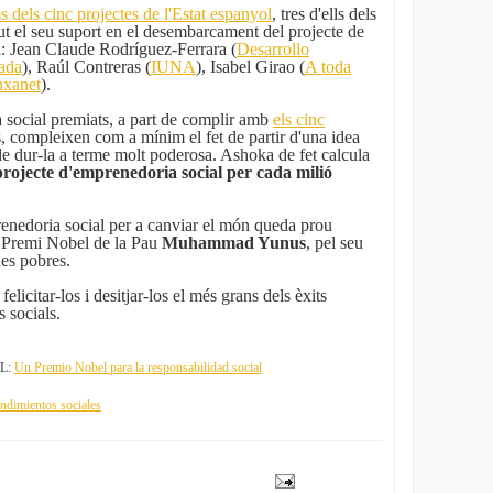
s dels cinc projectes de l'Estat espanyol
, tres d'ells dels
t el seu suport en el desembarcament del projecte de
l: Jean Claude Rodríguez-Ferrara (
Desarrollo
ada
), Raúl Contreras (
IUNA
), Isabel Girao (
A toda
xanet
).
a social premiats, a part de complir amb
els cinc
, compleixen com a mínim el fet de partir d'una idea
de dur-la a terme molt poderosa. Ashoka de fet calcula
rojecte d'emprenedoria social per cada milió
renedoria social per a canviar el món queda prou
t Premi Nobel de la Pau
Muhammad Yunus
, pel seu
nes pobres.
icitar-los i desitjar-los el més grans dels èxits
s socials.
L:
Un Premio Nobel para la responsabilidad social
dimientos sociales