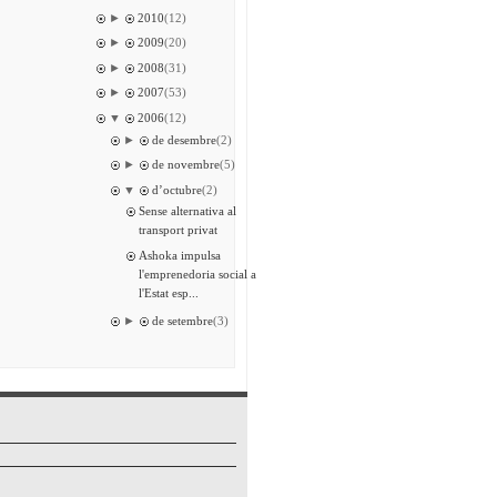
►
2010
(12)
►
2009
(20)
►
2008
(31)
►
2007
(53)
▼
2006
(12)
►
de desembre
(2)
►
de novembre
(5)
▼
d’octubre
(2)
Sense alternativa al
transport privat
Ashoka impulsa
l'emprenedoria social a
l'Estat esp...
►
de setembre
(3)