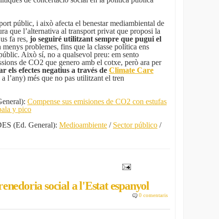
ort públic, i això afecta el benestar mediambiental de
ura que l’alternativa al transport privat que proposi la
 us fa res,
jo seguiré utilitzant sempre que pugui el
 menys problemes, fins que la classe política ens
 públic. Això sí, no a qualsevol preu: em sento
issions de CO2 que genero amb el cotxe, però ara per
ar els efectes negatius a través de
Climate Care
 l’any) més que no pas utilitzant el tren
neral):
Compense sus emisiones de CO2 con estufas
ala y pico
 (Ed. General):
Medioambiente
/
Sector público
/
nedoria social a l'Estat espanyol
0 comentaris