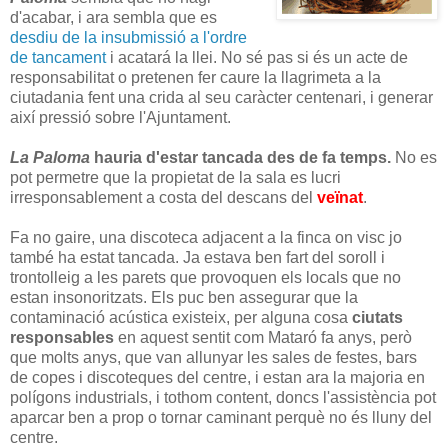
d'acabar, i ara sembla que es
desdiu de la insubmissió a l'ordre
de tancament
i acatará la llei. No sé pas si és un acte de
responsabilitat o pretenen fer caure la llagrimeta a la
ciutadania fent una crida al seu caràcter centenari, i generar
així pressió sobre l'Ajuntament.
La Paloma
hauria d'estar tancada des de fa temps.
No es
pot permetre que la propietat de la sala es lucri
irresponsablement a costa del descans del
veïnat
.
Fa no gaire, una discoteca adjacent a la finca on visc jo
també ha estat tancada. Ja estava ben fart del soroll i
trontolleig a les parets que provoquen els locals que no
estan insonoritzats. Els puc ben assegurar que la
contaminació acústica existeix, per alguna cosa
ciutats
responsables
en aquest sentit com Mataró fa anys, però
que molts anys, que van allunyar les sales de festes, bars
de copes i discoteques del centre, i estan ara la majoria en
polígons industrials, i tothom content, doncs l'assistència pot
aparcar ben a prop o tornar caminant perquè no és lluny del
centre.