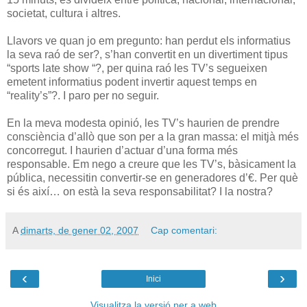
societat, cultura i altres.
Llavors ve quan jo em pregunto: han perdut els informatius
la seva raó de ser?, s’han convertit en un divertiment tipus
“sports late show “?, per quina raó les TV’s segueixen
emetent informatius podent invertir aquest temps en
“reality’s”?. I paro per no seguir.
En la meva modesta opinió, les TV’s haurien de prendre
consciència d’allò que son per a la gran massa: el mitjà més
concorregut. I haurien d’actuar d’una forma més
responsable. Em nego a creure que les TV’s, bàsicament la
pública, necessitin convertir-se en generadores d’€. Per què
si és així… on està la seva responsabilitat? I la nostra?
A
dimarts, de gener 02, 2007
Cap comentari:
‹
›
Inici
Visualitza la versió per a web