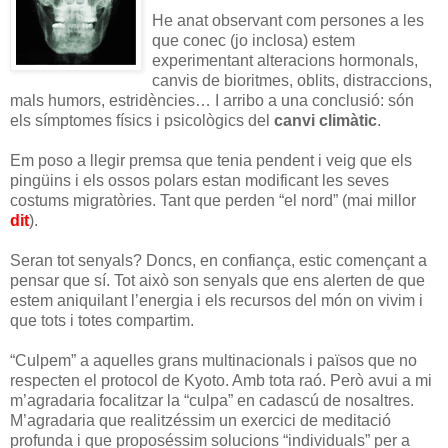
He anat observant com persones a les
que conec (jo inclosa) estem
experimentant alteracions hormonals,
canvis de bioritmes, oblits, distraccions,
mals humors, estridències… I arribo a una conclusió: són
els símptomes físics i psicològics del
canvi climàtic
.
Em poso a llegir premsa que tenia pendent i veig que els
pingüins i els ossos polars estan modificant les seves
costums migratòries. Tant que perden “el nord” (mai millor
dit
).
Seran tot senyals? Doncs, en confiança, estic començant a
pensar que sí. Tot això son senyals que ens alerten de que
estem aniquilant l’energia i els recursos del món on vivim i
que tots i totes compartim.
“Culpem” a aquelles grans multinacionals i països que no
respecten el protocol de Kyoto. Amb tota raó. Però avui a mi
m’agradaria focalitzar la “culpa” en cadascú de nosaltres.
M’agradaria que realitzéssim un exercici de meditació
profunda i que proposéssim solucions “individuals” per a