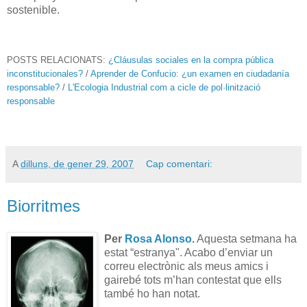
sostenible.
POSTS RELACIONATS:
¿Cláusulas sociales en la compra pública
inconstitucionales?
/
Aprender de Confucio: ¿un examen en ciudadanía
responsable?
/
L'Ecologia Industrial com a cicle de pol·linització
responsable
A
dilluns, de gener 29, 2007
Cap comentari:
Biorritmes
Per
Rosa Alonso
.
Aquesta setmana ha
estat “estranya". Acabo d’enviar un
correu electrònic als meus amics i
gairebé tots m’han contestat que ells
també ho han notat.