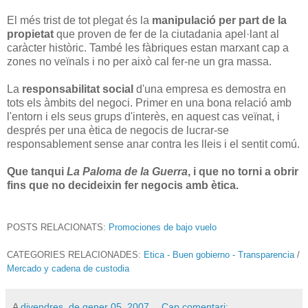
El més trist de tot plegat és la
manipulació per part de la
propietat
que proven de fer de la ciutadania apel·lant al
caràcter històric. També les fàbriques estan marxant cap a
zones no veïnals i no per això cal fer-ne un gra massa.
La
responsabilitat social
d'una empresa es demostra en
tots els àmbits del negoci. Primer en una bona relació amb
l'entorn i els seus grups d'interès, en aquest cas veïnat, i
després per una ètica de negocis de lucrar-se
responsablement sense anar contra les lleis i el sentit comú.
Que tanqui
La Paloma de la Guerra
, i que no torni a obrir
fins que no decideixin fer negocis amb ètica.
POSTS RELACIONATS:
Promociones de bajo vuelo
CATEGORIES RELACIONADES:
Etica - Buen gobierno - Transparencia
/
Mercado y cadena de custodia
A
divendres, de gener 05, 2007
Cap comentari: