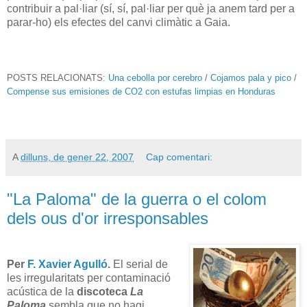
contribuir a pal·liar (sí, sí, pal·liar per què ja anem tard per a
parar-ho) els efectes del canvi climàtic a Gaia.
POSTS RELACIONATS:
Una cebolla por cerebro
/
Cojamos pala y pico
/
Compense sus emisiones de CO2 con estufas limpias en Honduras
A
dilluns, de gener 22, 2007
Cap comentari:
"La Paloma" de la guerra o el colom
dels ous d'or irresponsables
Per
F. Xavier Agulló
.
El serial de
les irregularitats per contaminació
acústica de la
discoteca
La
Paloma
sembla que no hagi