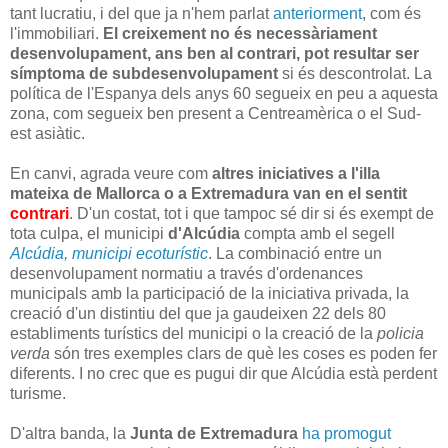
tant lucratiu, i del que ja n'hem parlat
anteriorment
, com és
l'immobiliari.
El creixement no és necessàriament
desenvolupament, ans ben al contrari, pot resultar ser
símptoma de subdesenvolupament
si és descontrolat. La
política de l'Espanya dels anys 60 segueix en peu a aquesta
zona, com segueix ben present a Centreamèrica o el Sud-
est asiàtic.
En canvi, agrada veure com
altres iniciatives a l'illa
mateixa de Mallorca o a Extremadura van en el sentit
contrari
.
D'un costat, tot i que tampoc sé dir si és exempt de
tota culpa, el municipi
d'Alcúdia
compta amb el segell
Alcúdia, municipi ecoturístic
. La combinació entre un
desenvolupament normatiu a través d'ordenances
municipals amb la participació de la iniciativa privada, la
creació d'un distintiu del que ja gaudeixen 22 dels 80
establiments turístics del municipi o la creació de la
policia
verda
són tres exemples clars de què les coses es poden fer
diferents. I no crec que es pugui dir que Alcúdia està perdent
turisme.
D'altra banda, la
Junta de Extremadura
ha promogut