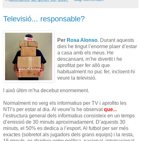
Televisió... responsable?
Per
Rosa Alonso
. Durant aquests
dies he tingut l’enorme plaer d’estar
a casa amb els meus. He
descansant, m’he divertit i he
aprofitat per fer allò que
habitualment no puc fer, incloent-hi
veure la televisió.
I això últim m’ha decebut enormement.
Normalment no veig els informatius per TV i aprofito les
NTI’s per estar al dia. Al veure’ls he observat
que...
l’estructura general dels informatius consisteix en un temps
d’emissió de 30 minuts aproximadament. D’aquests 30
minuts, el 50% es dedica a l’esport. Al futbol per ser més
exactes (sobretot als jugadors dels grans equips) i la resta,
15 minuts, es divideix entre política, nacional, internacional,