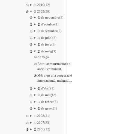
►
2010
(12)
▼
2009
(20)
►
de novembre
(3)
►
d’octubre
(1)
►
de setembre
(2)
►
de juliol
(2)
►
de juny
(2)
▼
de maig
(3)
En vaga
Atur i administracions o
acció i comunitat
Més ajuts a la cooperació
internacional, malgrat l...
►
d’abril
(1)
►
de març
(2)
►
de febrer
(3)
►
de gener
(1)
►
2008
(31)
►
2007
(53)
►
2006
(12)