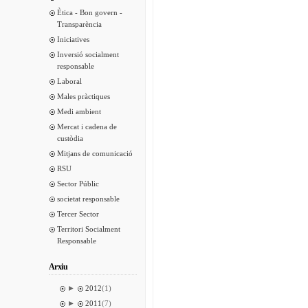
Ètica - Bon govern -
Transparència
Iniciatives
Inversió socialment
responsable
Laboral
Males pràctiques
Medi ambient
Mercat i cadena de
custòdia
Mitjans de comunicació
RSU
Sector Públic
societat responsable
Tercer Sector
Territori Socialment
Responsable
Arxiu
►
2012
(1)
►
2011
(7)