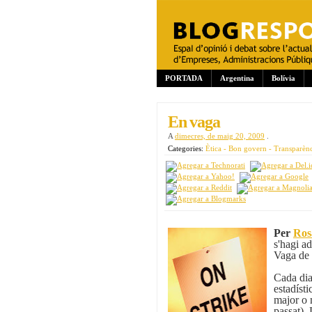
PORTADA
Argentina
Bolívia
En vaga
A
dimecres, de maig 20, 2009
.
Categories:
Ètica - Bon govern - Transparèn
Per
Ros
s'hagi a
Vaga de 
Cada dia 
estadíst
major o 
passat).