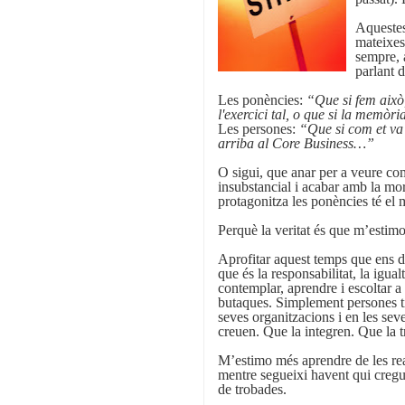
Aquestes
mateixes
sempre, 
parlant 
Les ponències:
“Que si fem això,
l'exercici tal, o que si la memò
Les persones:
“Que si com et va 
arriba al Core Business…”
O sigui, que anar per a veure com
insubstancial i acabar amb la mor
protagonitza les ponències té el
Perquè la veritat és que m’estim
Aprofitar aquest temps que ens d
que és la responsabilitat, la igual
contemplar, aprendre i escoltar a 
butaques. Simplement persones tit
seves organitzacions i en les s
creuen. Que la integren. Que la t
M’estimo més aprendre de les real
mentre segueixi havent qui cregu
de trobades.