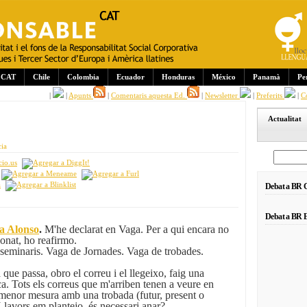
CAT
Chile
Colombia
Ecuador
Honduras
México
Panamà
Pe
|
|
Apunts
|
Comentaris aquesta Ed.
|
Newsletter
|
Preferits
|
C
Actualitat
cia
Debat a BR
Debat a BR E
a Alonso
.
M'he declarat en Vaga. Per a qui encara no
donat, ho reafirmo.
seminaris. Vaga de Jornades. Vaga de trobades.
que passa, obro el correu i el llegeixo, faig una
ica. Tots els correus que m'arriben tenen a veure en
menor mesura amb una trobada (futur, present o
 Llavors em plantejo, és necessari anar?