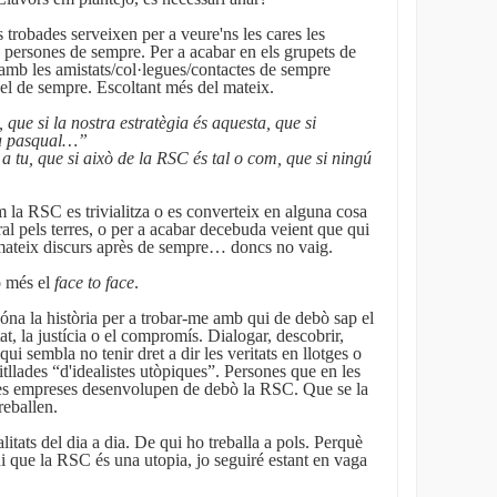
 trobades serveixen per a veure'ns les cares les
 persones de sempre. Per a acabar en els grupets de
amb les amistats/col·legues/contactes de sempre
del de sempre. Escoltant més del mateix.
 que si la nostra estratègia és aquesta, que si
ria pasqual…”
a tu, que si això de la RSC és tal o com, que si ningú
 la RSC es trivialitza o es converteix en alguna cosa
al pels terres, o per a acabar decebuda veient que qui
 mateix discurs après de sempre… doncs no vaig.
o més el
face to face
.
óna la història per a trobar-me amb qui de debò sap el
tat, la justícia o el compromís. Dialogar, descobrir,
qui sembla no tenir dret a dir les veritats en llotges o
llades “d'idealistes utòpiques”. Persones que en les
eves empreses desenvolupen de debò la RSC. Que se la
reballen.
itats del dia a dia. De qui ho treballa a pols. Perquè
i que la RSC és una utopia, jo seguiré estant en vaga