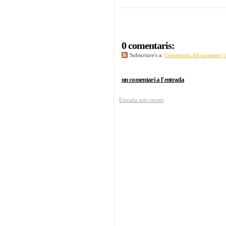
0 comentaris:
Subscriure's a:
Comentaris del missatge 
un comentari a l'entrada
Entrada més recent