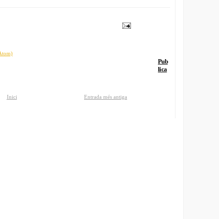
(Atom)
Pub
lica
Inici
Entrada més antiga