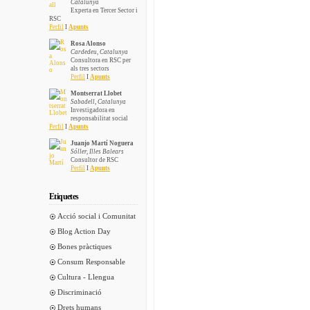
Catalunya
Experta en Tercer Sector i
RSC
Perfil
I
Apunts
Rosa Alonso
Cardedeu, Catalunya
Consultora en RSC per
als tres sectors
Perfil
I
Apunts
Montserrat Llobet
Sabadell, Catalunya
Investigadora en
responsabilitat social
Perfil
I
Apunts
Juanjo Martí Noguera
Sóller, Illes Balears
Consultor de RSC
Perfil
I
Apunts
Etiquetes
Acció social i Comunitat
Blog Action Day
Bones pràctiques
Consum Responsable
Cultura - Llengua
Discriminació
Drets humans