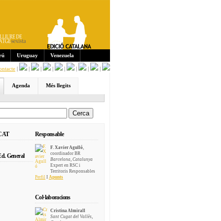
Sub
scri
pcio
ns:
rú
Uruguay
Venezuela
ontacte
|
|
|
|
|
|
|
|
Agenda
Més llegits
 CAT
Responsable
F. Xavier Agulló
,
coordinador BR
d. General
Barcelona, Catalunya
Expert en RSC i
Territoris Responsables
Perfil
I
Apunts
Col·laboracions
Cristina Almirall
Sant Cugat del Vallès,