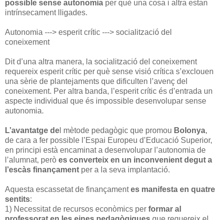
possible sense autonomia
per què una cosa i altra estan
intrínsecament lligades.
Autonomia ---> esperit crític ---> socialització del
coneixement
Dit d’una altra manera, la socialització del coneixement
requereix esperit crític per què sense visió crítica s’exclouen
una sèrie de plantejaments que dificulten l’avenç del
coneixement. Per altra banda, l’esperit crític és d’entrada un
aspecte individual que és impossible desenvolupar sense
autonomia.
L’avantatge de
l mètode pedagògic que promou
Bolonya
,
de cara a fer possible l’Espai Europeu d’Educació Superior,
en principi està encaminat a desenvolupar l’autonomia de
l’alumnat, però
es converteix en un inconvenient degut a
l’escàs finançament
per a la seva implantació.
Aquesta escassetat de finançament
es manifesta en quatre
sentits
:
1) Necessitat de recursos econòmics per
formar al
professorat en les eines pedagògiques
que requereix el