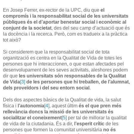
En Josep Ferrer, ex-rector de la UPC, diu que
el
compromís i la responsabilitat social de les universitats
públiques és el d’aportar benestar social i econòmic al
conjunt de la societat
, des del seu camp d’actuació que és
la docència i la recerca. Però, com es tradueix a la pràctica
tot això?
Si considerem que la responsabilitat social de tota
organització es centra en la Qualitat de Vida de totes les
persones que hi interaccionen, o que estan afectades pel
desenvolupament de les seves activitats, aleshores podem
dir que
les universitats són responsables de la Qualitat
de Vida
[3]
de les persones que hi treballen, de l’alumnat,
dels proveïdors i del seu entorn social
.
Dels dos aspectes bàsics de la Qualitat de vida, la salut
física i
l’autonomia
[4]
, aquest últim
és el que pren més
rellevància doncs la missió de les universitats és
socialitzar el coneixement
[5]
per tal de millorar la qualitat
de vida de la ciutadania. És a dir,
l’esperit crític
de les
persones que formen la comunitat universitària
no és