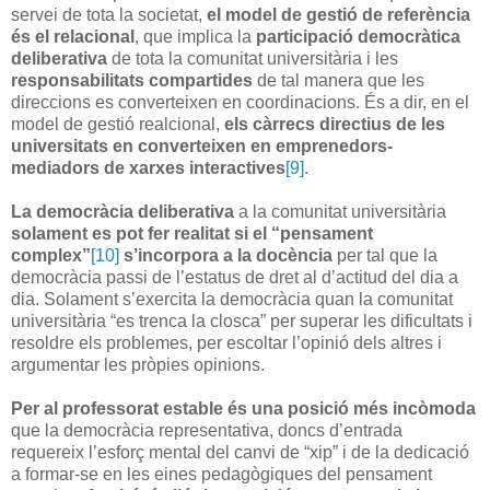
servei de tota la societat,
el model de gestió de referència
és el relacional
, que implica la
participació democràtica
deliberativa
de tota la comunitat universitària i les
responsabilitats compartides
de tal manera que les
direccions es converteixen en coordinacions. És a dir, en el
model de gestió realcional,
els càrrecs directius de les
universitats en converteixen en emprenedors-
mediadors de xarxes interactives
[9]
.
La democràcia deliberativa
a la comunitat universitària
solament es pot fer realitat si el “pensament
complex”
[10]
s’incorpora a la docència
per tal que la
democràcia passi de l’estatus de dret al d’actitud del dia a
dia. Solament s’exercita la democràcia quan la comunitat
universitària “es trenca la closca” per superar les dificultats i
resoldre els problemes, per escoltar l’opinió dels altres i
argumentar les pròpies opinions.
Per al professorat estable és una posició més incòmoda
que la democràcia representativa, doncs d’entrada
requereix l’esforç mental del canvi de “xip” i de la dedicació
a formar-se en les eines pedagògiques del pensament