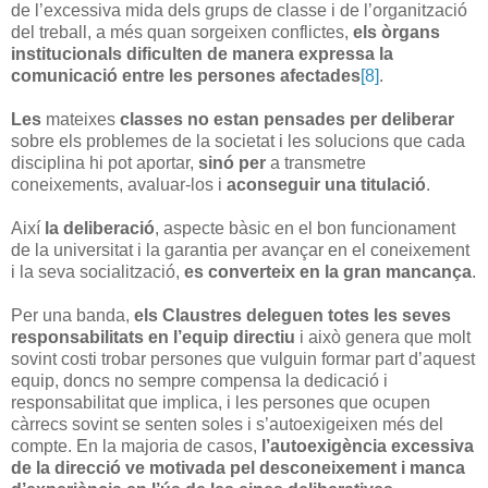
de l’excessiva mida dels grups de classe i de l’organització
del treball, a més quan sorgeixen conflictes,
els òrgans
institucionals dificulten de manera expressa la
comunicació entre les persones afectades
[8]
.
Les
mateixes
classes no estan pensades per deliberar
sobre els problemes de la societat i les solucions que cada
disciplina hi pot aportar,
sinó per
a transmetre
coneixements, avaluar-los i
aconseguir una titulació
.
Així
la deliberació
, aspecte bàsic en el bon funcionament
de la universitat i la garantia per avançar en el coneixement
i la seva socialització,
es converteix en la gran mancança
.
Per una banda,
els Claustres deleguen totes les seves
responsabilitats en l’equip directiu
i això genera que molt
sovint costi trobar persones que vulguin formar part d’aquest
equip, doncs no sempre compensa la dedicació i
responsabilitat que implica, i les persones que ocupen
càrrecs sovint se senten soles i s’autoexigeixen més del
compte. En la majoria de casos,
l’autoexigència excessiva
de la direcció ve motivada pel desconeixement i manca