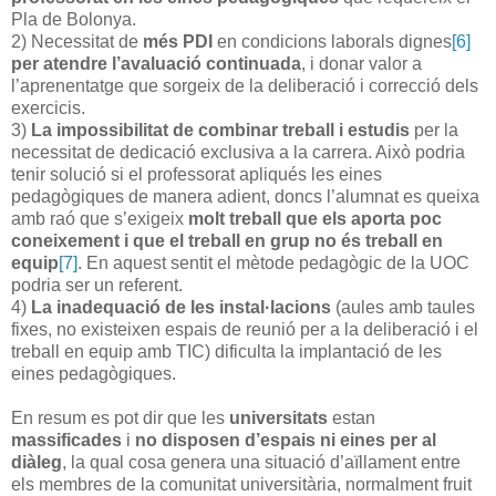
Pla de Bolonya.
2) Necessitat de
més PDI
en condicions laborals dignes
[6]
per atendre l’avaluació continuada
, i donar valor a
l’aprenentatge que sorgeix de la deliberació i correcció dels
exercicis.
3)
La impossibilitat de combinar treball i estudis
per la
necessitat de dedicació exclusiva a la carrera. Això podria
tenir solució si el professorat apliqués les eines
pedagògiques de manera adient, doncs l’alumnat es queixa
amb raó que s’exigeix
molt treball que els aporta poc
coneixement i que el treball en grup no és treball en
equip
[7]
. En aquest sentit el mètode pedagògic de la UOC
podria ser un referent.
4)
La inadequació de les instal·lacions
(aules amb taules
fixes, no existeixen espais de reunió per a la deliberació i el
treball en equip amb TIC) dificulta la implantació de les
eines pedagògiques.
En resum es pot dir que les
universitats
estan
massificades
i
no disposen d’espais ni eines per al
diàleg
, la qual cosa genera una situació d’aïllament entre
els membres de la comunitat universitària, normalment fruit