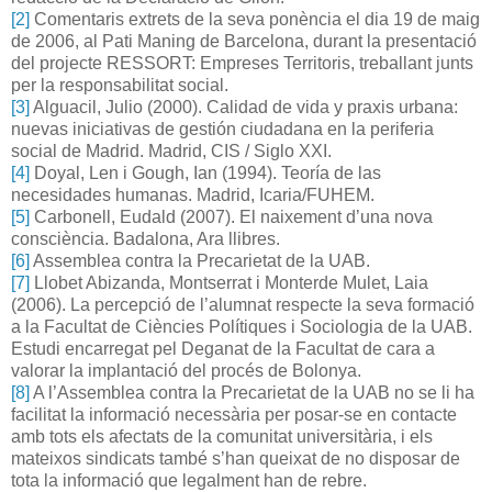
[2]
Comentaris extrets de la seva ponència el dia 19 de maig
de 2006, al Pati Maning de Barcelona, durant la presentació
del projecte RESSORT: Empreses Territoris, treballant junts
per la responsabilitat social.
[3]
Alguacil, Julio (2000). Calidad de vida y praxis urbana:
nuevas iniciativas de gestión ciudadana en la periferia
social de Madrid. Madrid, CIS / Siglo XXI.
[4]
Doyal, Len i Gough, Ian (1994). Teoría de las
necesidades humanas. Madrid, Icaria/FUHEM.
[5]
Carbonell, Eudald (2007). El naixement d’una nova
consciència. Badalona, Ara llibres.
[6]
Assemblea contra la Precarietat de la UAB.
[7]
Llobet Abizanda, Montserrat i Monterde Mulet, Laia
(2006). La percepció de l’alumnat respecte la seva formació
a la Facultat de Ciències Polítiques i Sociologia de la UAB.
Estudi encarregat pel Deganat de la Facultat de cara a
valorar la implantació del procés de Bolonya.
[8]
A l’Assemblea contra la Precarietat de la UAB no se li ha
facilitat la informació necessària per posar-se en contacte
amb tots els afectats de la comunitat universitària, i els
mateixos sindicats també s’han queixat de no disposar de
tota la informació que legalment han de rebre.