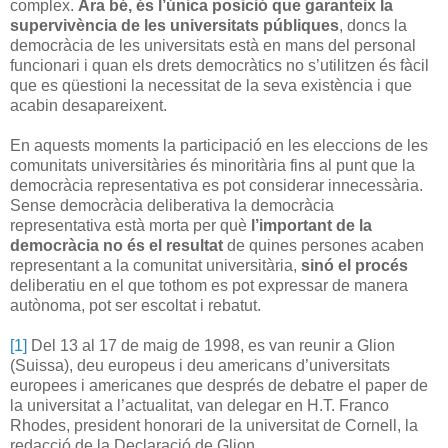
complex.
Ara bé, és l’única posició que garanteix la
supervivència de les universitats públiques
, doncs la
democràcia de les universitats està en mans del personal
funcionari i quan els drets democràtics no s’utilitzen és fàcil
que es qüestioni la necessitat de la seva existència i que
acabin desapareixent.
En aquests moments la participació en les eleccions de les
comunitats universitàries és minoritària fins al punt que la
democràcia representativa es pot considerar innecessària.
Sense democràcia deliberativa la democràcia
representativa està morta per què
l’important de la
democràcia no és el resultat
de quines persones acaben
representant a la comunitat universitària,
sinó el procés
deliberatiu en el que tothom es pot expressar de manera
autònoma, pot ser escoltat i rebatut.
[1]
Del 13 al 17 de maig de 1998, es van reunir a Glion
(Suissa), deu europeus i deu americans d’universitats
europees i americanes que després de debatre el paper de
la universitat a l’actualitat, van delegar en H.T. Franco
Rhodes, president honorari de la universitat de Cornell, la
redacció de la Declaració de Glion.