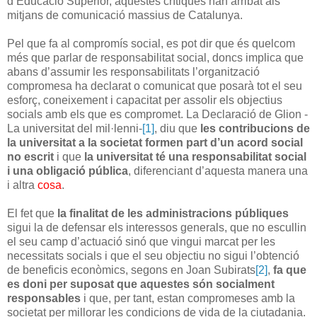
d’Educació Superior, aquestes crítiques han arribat als
mitjans de comunicació massius de Catalunya.
Pel que fa al compromís social, es pot dir que és quelcom
més que parlar de responsabilitat social, doncs implica que
abans d’assumir les responsabilitats l’organització
compromesa ha declarat o comunicat que posarà tot el seu
esforç, coneixement i capacitat per assolir els objectius
socials amb els que es compromet. La Declaració de Glion -
La universitat del mil·lenni-
[1]
, diu que
les contribucions de
la universitat a la societat formen part d’un acord social
no escrit
i que
la universitat té una responsabilitat social
i una obligació pública
, diferenciant d’aquesta manera una
i altra
cosa
.
El fet que
la finalitat de les administracions públiques
sigui la de defensar els interessos generals, que no escullin
el seu camp d’actuació sinó que vingui marcat per les
necessitats socials i que el seu objectiu no sigui l’obtenció
de beneficis econòmics, segons en Joan Subirats
[2]
,
fa que
es doni per suposat que aquestes són socialment
responsables
i que, per tant, estan compromeses amb la
societat per millorar les condicions de vida de la ciutadania.