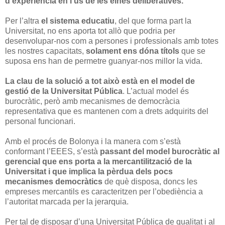
d’experiència en l’ús de les eines deliberatives.
Per l’altra
el sistema educatiu
, del que forma part la
Universitat, no ens aporta tot allò que podria per
desenvolupar-nos com a persones i professionals amb totes
les nostres capacitats,
solament ens dóna títols
que se
suposa ens han de permetre guanyar-nos millor la vida.
La clau de la solució a tot això està en el model de
gestió de la Universitat Pública
. L’actual model és
burocràtic, però amb mecanismes de democràcia
representativa que es mantenen com a drets adquirits del
personal funcionari.
Amb el procés de Bolonya i la manera com s’està
conformant l’EEES, s’està
passant del model burocràtic al
gerencial que ens porta a la mercantilització de la
Universitat i que implica la pèrdua dels pocs
mecanismes democràtics
de què disposa, doncs les
empreses mercantils es caracteritzen per l’obediència a
l’autoritat marcada per la jerarquia.
Per tal de disposar d’una Universitat Pública de qualitat i al