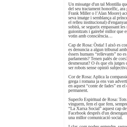
Un missatge d'un tal Montilla que
del seu tractament honorífic, ara
Frank Miller o l’Alan Moore) acu
seva imatge i semblança al prínce
el relleu institucional) d'engany
sobirà, se segueix empassant les 
guionitzats i gairebé millor que e
votin amb consciència…
Cap de Rosa: Òstia! I això es con
es denuncia a algun tribunal amb 
éssers humans “rellevants” no es 
parlaments? Tenen palès de cors?
desmesurat? O és que els jutges 
ser robots sense opinió subjectiva
Cor de Rosa: Aplica la compassió,
grega i romana ja ens van adverti
en aquest “conte de fades” en el
permanent.
SuperJo Espiritual de Rosa: Tot
vinguem, fem el que fem, sempre
“La Xarxa Social” aquest cap de
Facebook després d'un desengany
una millor comunicació social.
I clar, com podeu entendre, segue