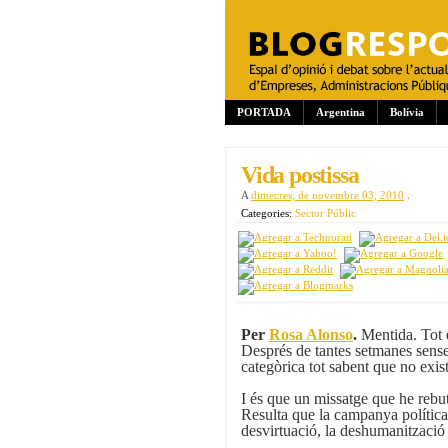
PORTADA
Argentina
Bolívia
Vida postissa
A
dimecres, de novembre 03, 2010
.
Categories:
Sector Públic
Per
Rosa Alonso
.
Mentida. Tot 
Després de tantes setmanes sense
categòrica tot sabent que no exist
I és que un missatge que he rebu
Resulta que la campanya política 
desvirtuació, la deshumanització 