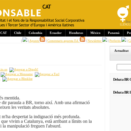
CAT
Chile
Colombia
Ecuador
Honduras
México
Panamà
Pe
|
|
Apunts
|
Comentaris aquesta Ed.
|
Newsletter
|
Preferits
|
C
Actualitat
Debat a BR
Debat a BR E
és mentida.
 dir paraula a BR, torno així. Amb una afirmació
eixen les veritats absolutes.
t m'ha despertat la indignació més profunda.
que vivim a Catalunya, està arribant a límits on la
i la manipulació freguen l'absurd.