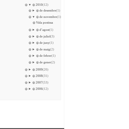
▼
2010
(12)
►
de desembre
(1)
▼
de novembre
(1)
Vida postissa
►
d’agost
(1)
►
de juliol
(3)
►
de juny
(1)
►
de maig
(2)
►
de febrer
(1)
►
de gener
(2)
►
2009
(20)
►
2008
(31)
►
2007
(53)
►
2006
(12)