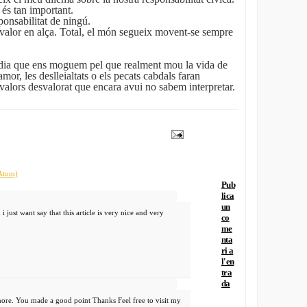
 és tan important.
ponsabilitat de ningú.
n valor en alça. Total, el món segueix movent-se sempre
l dia que ens moguem pel que realment mou la vida de
samor, les deslleialtats o els pecats cabdals faran
valors desvalorat que encara avui no sabem interpretar.
(Atom)
Pub
lica
un
 i just want say that this article is very nice and very
co
me
nta
ri a
l'en
tra
da
more. You made a good point Thanks Feel free to visit my