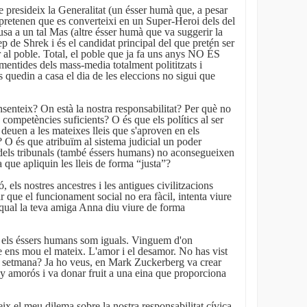
 presideix la Generalitat (un ésser humà que, a pesar
 pretenen que es converteixi en un Super-Heroi dels del
sa a un tal Mas (altre ésser humà que va suggerir la
p de Shrek i és el candidat principal del que pretén ser
ar al poble. Total, el poble que ja fa uns anys NO ÉS
mentides dels mass-media totalment polititzats i
s quedin a casa el dia de les eleccions no sigui que
senteix? On està la nostra responsabilitat? Per què no
competències suficients? O és que els polítics al ser
deuen a les mateixes lleis que s'aproven en els
 O és que atribuïm al sistema judicial un poder
dels tribunals (també éssers humans) no aconsegueixen
 que apliquin les lleis de forma “justa”?
 els nostres ancestres i les antigues civilitzacions
r que el funcionament social no era fàcil, intenta viure
 qual la teva amiga Anna diu viure de forma
s els éssers humans som iguals. Vinguem d'on
 ens mou el mateix. L'amor i el desamor. No has vist
 setmana? Ja ho veus, en Mark Zuckerberg va crear
 amorós i va donar fruit a una eina que proporciona
ix el meu dilema sobre la nostra responsabilitat cívica.