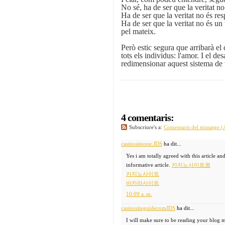
No sé, ha de ser que la veritat no
Ha de ser que la veritat no és res
Ha de ser que la veritat no és u
pel mateix.
Però estic segura que arribarà e
tots els individus: l'amor. I el de
redimensionar aquest sistema de 
4 comentaris:
Subscriure's a:
Comentaris del missatge 
casinositeone.JDS
ha dit...
Yes i am totally agreed with this article and
informative article.
카지노사이트원
카지노사이트
바카라사이트
10:09 a. m.
casinositeguidecomJDS
ha dit...
I will make sure to be reading your blog 