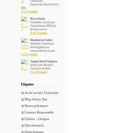
Catalunya
Experta en Tercer Sector i
RSC
Perfil
I
Apunts
Rosa Alonso
Cardedeu, Catalunya
Consultora en RSC per
als tres sectors
Perfil
I
Apunts
Montserrat Llobet
Sabadell, Catalunya
Investigadora en
responsabilitat social
Perfil
I
Apunts
Juanjo Martí Noguera
Sóller, Illes Balears
Consultor de RSC
Perfil
I
Apunts
Etiquetes
Acció social i Comunitat
Blog Action Day
Bones pràctiques
Consum Responsable
Cultura - Llengua
Discriminació
Drets humans