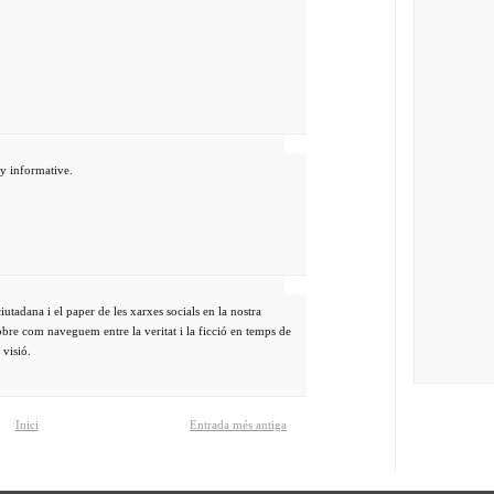
ly informative.
iutadana i el paper de les xarxes socials en la nostra
obre com naveguem entre la veritat i la ficció en temps de
 visió.
Inici
Entrada més antiga