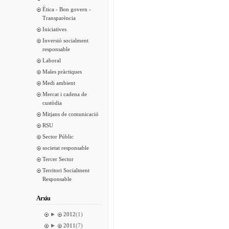
Ètica - Bon govern -
Transparència
Iniciatives
Inversió socialment
responsable
Laboral
Males pràctiques
Medi ambient
Mercat i cadena de
custòdia
Mitjans de comunicació
RSU
Sector Públic
societat responsable
Tercer Sector
Territori Socialment
Responsable
Arxiu
►
2012
(1)
►
2011
(7)