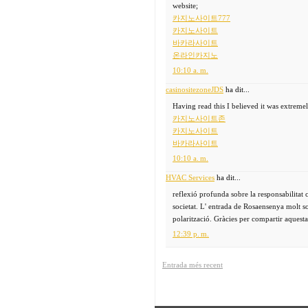
website;
카지노사이트777
카지노사이트
바카라사이트
온라인카지노
10:10 a. m.
casinositezoneJDS
ha dit...
Having read this I believed it was extreme
카지노사이트존
카지노사이트
바카라사이트
10:10 a. m.
HVAC Services
ha dit...
reflexió profunda sobre la responsabilitat c
societat. L' entrada de Rosaensenya molt s
polarització. Gràcies per compartir aquesta
12:39 p. m.
Entrada més recent