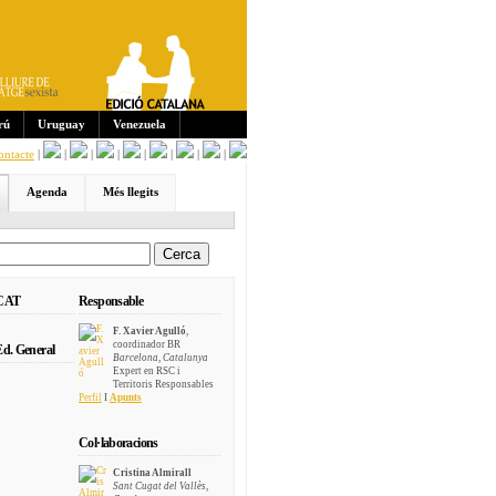
Sub
scri
pcio
ns:
rú
Uruguay
Venezuela
ontacte
|
|
|
|
|
|
|
|
Agenda
Més llegits
 CAT
Responsable
F. Xavier Agulló
,
coordinador BR
d. General
Barcelona, Catalunya
Expert en RSC i
Territoris Responsables
Perfil
I
Apunts
Col·laboracions
Cristina Almirall
Sant Cugat del Vallès,